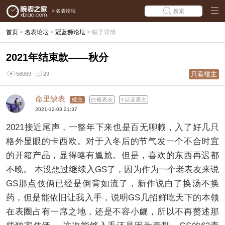
>
名表论坛
搜索
首页
>
名表论坛
>
冠蓝狮论坛
>
帖子详情
2021年结束款——秋分
只看楼主
58069
29
命里缺表
楼主
白银表友
认证表主
2021-12-03 21:37
2021接近尾声，一整年下来也是百无聊赖，入了好几只
格外显眼的卡西欧。对于入冬后的节气发一个不合时宜
的开箱产品，显得略有尴尬。但是，喜欢的东西再迟都
不晚。 本没想过继续入GS了，因为作为一个老表友来说
GS那点伎俩已经是倒背如流了，新作说白了换汤不换
药，但是能依旧让我入手，说明GS几招鲜吃天下的本领
在表圈占有一席之地，还是不容小觑，所以不再赘述那