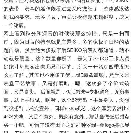
没错，但对我这种老油条来说，40的直径配了一个22MM
的表带，表耳的延伸段看过去又略微细了，整体感没达
到我的要求。玩多了表，审美会变得越来越挑剔，成为
一个诟病。
网上看到秋分和深雪的时候没那么惊艳，只是一扫而
过，因为日表的特色就是主题多，多的像极了日料的放
题自助。然后绝大多数了解SEIKO的表友都知道，动不
动就是限量，这个数量像极了，是为了SEIKO工作人员
好统计每款卖出去几只而定的。所以一开始对四季没怎
么去了解，其实也不用多了解，就5赫兹震频，然后又是
表盘工艺故事，又是打磨咯，嗯，这次多了个箱式镜
面，又是噱头。 后面就是，饭后散步=专柜遛弯，无所事
事，就上手试试。啊呀，这个62壳型上手显身大，没想
到没想到，着实意外，同样9S85机芯，这个厚度居然比4
4GS的薄，又是个意外。既然有意外，那就当做饭后甜点
买一个吧。可惜了没有田子之浦那种翠绿+金logo那么显