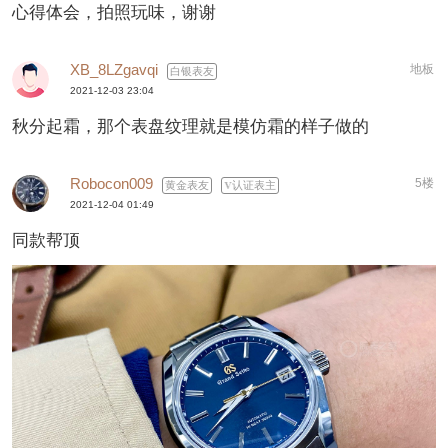
心得体会，拍照玩味，谢谢
XB_8LZgavqi
地板
白银表友
2021-12-03 23:04
秋分起霜，那个表盘纹理就是模仿霜的样子做的
Robocon009
5楼
黄金表友
认证表主
2021-12-04 01:49
同款帮顶