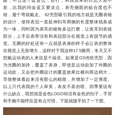
眼，不过这个靛蓝么，还行，和我原来的日志大差不
差，比我的间金蓝又要淡点，表壳侧面的贴合度也不
错，遛个弯就戴走。 62壳型吸引我的地方就是无圈表镜
的设计，使得表冠一直延伸到耳两侧的长度整体线条成
为一体，同时因为表耳的棱角多边打磨，让表耳到表链
部分，上手后表带没有和表冠部分在视觉上有脱节的感
觉。无圈的好处还有一点就是表身的样子会让表的整体
在视觉上无形增大，这样对于我这种17.5腕周，冬天又不
想戴运动表的人来说是个福音。如果是GS传统壳型，因
为光圈的加持，覆盖了表身，即使是运动款加了外圈的
运动款，又会把外圈设计的覆盖效果比横向两边稍大，
导致整体看起来没有那么的精致，并增加了一定厚度。
以上只代表我的个人审美，表友不喜勿喷。四季要说有
什么缺点，我想就是金色LOGO却没有金色的扣子，手背
和手腕不能呼应是有点可惜。下面就随手拍了一下图。