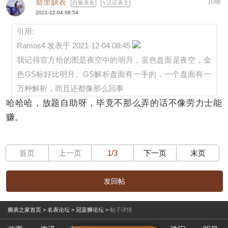
命里缺表
10楼
白银表友
认证表主
2021-12-04 08:54
引用:
Ramos4 发表于 2021-12-04 08:45
我记得官方给的图是夜空中的明月，蓝色盘面是夜空，金
色GS标好比明月。GS解析盘面有一手的，一个盘面有一
万种解析，而且还都像那么回事
哈哈哈，放题自助呀，毕竟不那么弄的话不像劳力士能
赚。
首页
上一页
1/3
下一页
末页
发回帖
腕表之家首页
>
名表论坛
>
冠蓝狮论坛
>
帖子详情