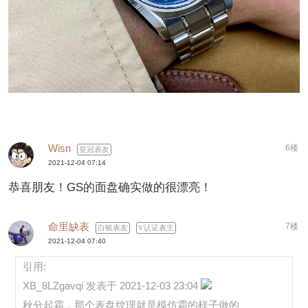
Wisn
6楼
皇冠表友
2021-12-04 07:14
恭喜朋友！GS的面盘确实做的很漂亮！
命里缺表
7楼
白银表友
认证表主
2021-12-04 07:40
引用:
XB_8LZgavqi 发表于 2021-12-03 23:04
秋分起霜，那个表盘纹理就是模仿霜的样子做的