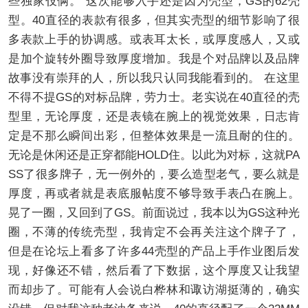
些独家伎俩。 这次能够入手还是因为壳型，GS的62壳
型。40直径的表款有很多，但其实壳型的细节影响了很
多表款上手的协调感。或表耳太长，或厚度感人，又或
是加个旋转外圈导致厚度增加。我是个对品牌以及品牌
故事没有崇拜的人，所以我只认同我能看到的。 在这里
不得不提GS的对标品牌，劳力士。老实说在40直径的壳
型里，无论厚度，还是表镜在腕上的视觉效果，日志肯
定是不那么瞬间出彩，但整体效果是一流且耐的住的。
无论是休闲还是正穿都能HOLD住。以此为对标，这就PA
SS了很多牌子，无一例外的，要么造型老气，要么就是
厚度，再或者就是表底服帖度不够导致手表凸在腕上。
晃了一圈，又回到了GS。前面说过，我本以为GS这种光
圈，不薄的传统壳型，我肯定不会再关注这个牌子了，
但是在论坛上看多了许多44壳型的产品上手作业图后发
现，好像还不错，然后看了下数据，这个厚度又让我望
而却步了。可能有人会说白桦林和诹访湖挺薄的，确实