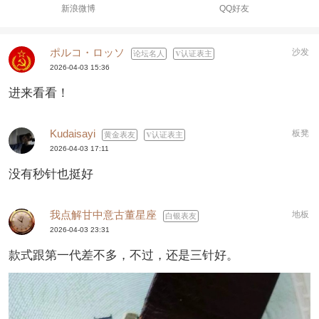
新浪微博
QQ好友
ポルコ・ロッソ
沙发
论坛名人
认证表主
2026-04-03 15:36
进来看看！
Kudaisayi
板凳
黄金表友
认证表主
2026-04-03 17:11
没有秒针也挺好
我点解甘中意古董星座
地板
白银表友
2026-04-03 23:31
款式跟第一代差不多，不过，还是三针好。