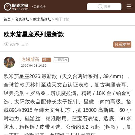
>
名表论坛
搜索
首页
>
名表论坛
>
欧米茄论坛
>
帖子详情
欧米茄星座系列最新款
只看楼主
20576
7
达姆斯高
楼主
白银表友
2026-04-03 14:15
欧米茄星座2026 最新款（天文台两针系列，39.4mm），
全球首款无秒针至臻天文台认证表款，复古狗腿表耳、
经典托爪 + 罗马圈，辨识度拉满。精钢 / 18K 金 / 铂金可
选，太阳纹表盘配修长太子妃针、星徽，简约高级。搭
载8914/8915 至臻天文台机芯，抗 15000 高斯磁、60 小
时动力、硅游丝，精准耐用。蓝宝石表镜、透底、50 米
防水，精钢链 / 皮带可选。公价约5.2 万起（钢款），复