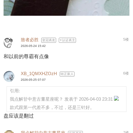
致者必胜
5楼
皇冠表友
认证表主
2026-05-24 15:42
和以前的尊霸有点像
XB_1QMXHZOzH
6楼
转正新人
2026-05-25 07:07
引用:
我点解甘中意古董星座呢？ 发表于 2026-04-03 23:31
款式跟第一代差不多，不过，还是三针好。
盘应该是翻过
我点解甘中意古董星座
7楼