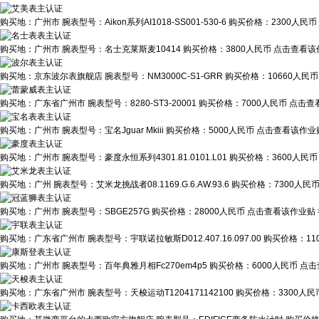
购买地：
广州市
腕表型号：
Aikon系列AI1018-SS001-530-6
购买价格：
2300人民币
购买地：
广州市
腕表型号：
名士克莱斯麦10414
购买价格：
3800人民币
点击查看该作
购买地：
京东波尔表旗舰店
腕表型号：
NM3000C-S1-GRR
购买价格：
10660人民币
购买地：
广东省广州市
腕表型号：
8280-ST3-20001
购买价格：
7000人民币
点击查看
购买地：
广州市
腕表型号：
宝名Jguar Mkiii
购买价格：
5000人民币
点击查看该作业贴
购买地：
广州市
腕表型号：
豪度永恒系列4301.81.0101.L01
购买价格：
3600人民币
购买地：
广州
腕表型号：
艾米龙挑战者08.1169.G.6.AW.93.6
购买价格：
7300人民
购买地：
广州市
腕表型号：
SBGE257G
购买价格：
28000人民币
点击查看该作业贴 
购买地：
广东省广州市
腕表型号：
宇联诺拉敏斯D012.407.16.097.00
购买价格：
11
购买地：
广州市
腕表型号：
百年典雅月相Fc270em4p5
购买价格：
6000人民币
点击
购买地：
广东省广州市
腕表型号：
天梭运动T1204171142100
购买价格：
3300人民