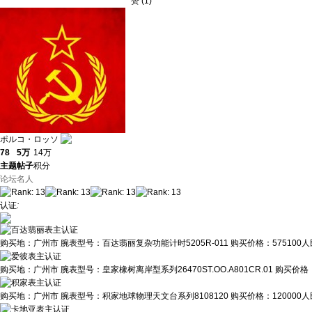
赞
(
1
)
ポルコ・ロッソ
78
5万
14万
主题
帖子
积分
论坛名人
认证
:
购买地：
广州市
腕表型号：
百达翡丽复杂功能计时5205R-011
购买价格：
575100
购买地：
广州市
腕表型号：
皇家橡树离岸型系列26470ST.OO.A801CR.01
购买价格
购买地：
广州市
腕表型号：
积家地球物理天文台系列8108120
购买价格：
120000