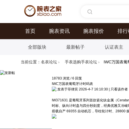
首页
腕表资讯
腕表报价
排行
全部版块
最新帖子
认证表主
当前位置：
名表论坛
›
手表选购手表论坛
›
IWC万国表
18783
浏览
/
6
回复
IWC万国表葡萄牙计时码表
发表于菲律宾 2026-4-7 16:10:30
|
只看该作者
IW371631 是葡萄牙系列首款瓷化钛金属（Cer
时标、纵向计时盘与四分秒刻度，经典优雅又冷峻
搭载自产 69355 自动机芯，导柱轮计时、28