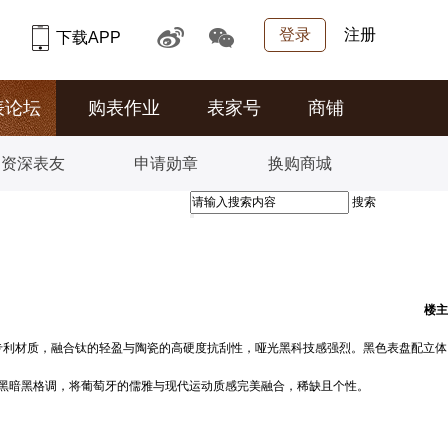
登录
注册
下载APP
表论坛
购表作业
表家号
商铺
资深表友
申请勋章
换购商城
搜索
楼主
用 IWC 专利材质，融合钛的轻盈与陶瓷的高硬度抗刮性，哑光黑科技感强烈。黑色表盘配立体
防水。全黑暗黑格调，将葡萄牙的儒雅与现代运动质感完美融合，稀缺且个性。