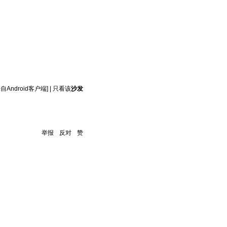
来自Android客户端]
|
只看该
沙发
举报
反对
赞