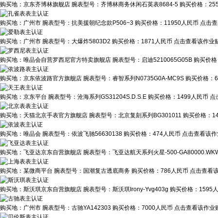
购买地：
京东齐博林旗舰店
腕表型号：
齐博林商务休闲石英表8684-5
购买价格：
25
购买地：
广州市
腕表型号：
抗美援朝纪念款P506−3
购买价格：
11950人民币
点击查
购买地：
广州市
腕表型号：
大爆炸5803D2
购买价格：
1871人民币
点击查看该作业贴
购买地：
唯品会自营罗西尼官方特卖旗舰店
腕表型号：
启迪5210065G05B
购买价格
购买地：
京东依波路官方旗舰店
腕表型号：
睿智系列N0735G0A-MC9S
购买价格：
购买地：
京东平台
腕表型号：
沧海系列GS31204S.D.S.E
购买价格：
1499人民币
点
购买地：
天猫北京手表官方旗舰店
腕表型号：
北京复刻系列BG301011
购买价格：
1
购买地：
唯品会
腕表型号：
依波飞驰56630138
购买价格：
474人民币
点击查看该作业
购买地：
飞亚达京东自营旗舰店
腕表型号：
飞亚达航天系列火星-500-GA80000.WK
购买地：
某微商平台
腕表型号：
国潮复古透底商务
购买价格：
786人民币
点击查看该
购买地：
斯沃琪京东自营旗舰店
腕表型号：
斯沃琪Irony-Yvg403g
购买价格：
1595
购买地：
广州市
腕表型号：
古驰YA142303
购买价格：
7000人民币
点击查看该作业贴