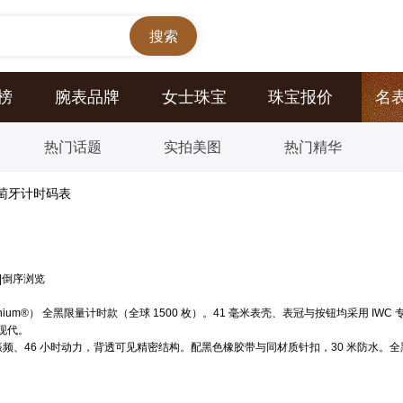
榜
腕表品牌
女士珠宝
珠宝报价
名
热门话题
实拍美图
热门精华
葡萄牙计时码表
|
倒序浏览
atanium®） 全黑限量计时款（全球 1500 枚）。41 毫米表壳、表冠与按钮均采
现代。
800 振频、46 小时动力，背透可见精密结构。配黑色橡胶带与同材质针扣，30 米