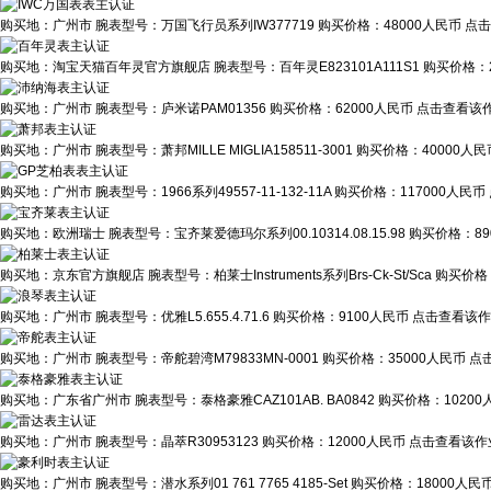
购买地：
广州市
腕表型号：
万国飞行员系列IW377719
购买价格：
48000人民币
点击
购买地：
淘宝天猫百年灵官方旗舰店
腕表型号：
百年灵E823101A111S1
购买价格：
购买地：
广州市
腕表型号：
庐米诺PAM01356
购买价格：
62000人民币
点击查看该作
购买地：
广州市
腕表型号：
萧邦MILLE MIGLIA158511-3001
购买价格：
40000人民
购买地：
广州市
腕表型号：
1966系列49557-11-132-11A
购买价格：
117000人民币
购买地：
欧洲瑞士
腕表型号：
宝齐莱爱德玛尔系列00.10314.08.15.98
购买价格：
8
购买地：
京东官方旗舰店
腕表型号：
柏莱士Instruments系列Brs-Ck-St/Sca
购买价格
购买地：
广州市
腕表型号：
优雅L5.655.4.71.6
购买价格：
9100人民币
点击查看该作业
购买地：
广州市
腕表型号：
帝舵碧湾M79833MN-0001
购买价格：
35000人民币
点
购买地：
广东省广州市
腕表型号：
泰格豪雅CAZ101AB. BA0842
购买价格：
1020
购买地：
广州市
腕表型号：
晶萃R30953123
购买价格：
12000人民币
点击查看该作业
购买地：
广州市
腕表型号：
潜水系列01 761 7765 4185-Set
购买价格：
18000人民