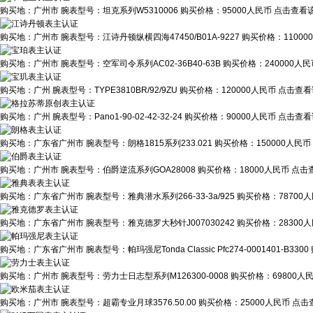
购买地：
广州市
腕表型号：
坦克系列W5310006
购买价格：
95000人民币
点击查看该
购买地：
广州市
腕表型号：
江诗丹顿纵横四海47450/B01A-9227
购买价格：
1100
购买地：
广州市
腕表型号：
空军司令系列AC02-36B40-63B
购买价格：
240000人
购买地：
广州
腕表型号：
TYPE3810BR/92/9ZU
购买价格：
120000人民币
点击查看
购买地：
广州
腕表型号：
Pano1-90-02-42-32-24
购买价格：
90000人民币
点击查看
购买地：
广东省广州市
腕表型号：
朗格1815系列233.021
购买价格：
150000人民币
购买地：
广州市
腕表型号：
伯爵逆流系列GOA28008
购买价格：
18000人民币
点击查
购买地：
广东省广州市
腕表型号：
雅典潜水系列266-33-3a/925
购买价格：
78700
购买地：
广东省广州市
腕表型号：
雅克德罗大秒针J007030242
购买价格：
28300
购买地：
广东省广州市
腕表型号：
帕玛强尼Tonda Classic Pfc274-0001401-B3300
购买地：
广州市
腕表型号：
劳力士日志型系列M126300-0008
购买价格：
69800人
购买地：
广州市
腕表型号：
超霸专业月球3576.50.00
购买价格：
25000人民币
点击