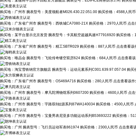
购买地：
某微商平台的卡西欧官方旗舰店
腕表型号：
EDIFICE商务防水计时
购买价
购买地：
广州市
腕表型号：
美度领航者M026.430.22.051.00
购买价格：
4588人民币
购买地：
广东省广州市
腕表型号：
西铁城CA7080-21X
购买价格：
2970人民币
点击
购买地：
某平台显示北京发货
腕表型号：
卡其航空超越风速H77916920
购买价格：
购买地：
广东省广州市
腕表型号：
精工SBTR029
购买价格：
887人民币
点击查看该作
购买地：
唯品会
腕表型号：
飞轮传奇镂空双厉624
购买价格：
684人民币
点击查看该
购买地：
淘宝雪铁纳官方旗舰店
腕表型号：
运动元素系列C001.639.97.057.04
购买
购买地：
广东省广州市
腕表型号：
OS469A716
购买价格：
280人民币
点击查看该作业
购买地：
广州市
腕表型号：
摩凡陀博物馆系列0607200
购买价格：
4600人民币
点击
购买地：
广州市
腕表型号：
宇路双8始源系列87WA140034
购买价格：
4500人民币
购买地：
广州市
腕表型号：
宝曼男表尼亚多功能运动系列B53693222
购买价格：
5
购买地：
广州
腕表型号：
飞行员运动军表861974
购买价格：
2300人民币
点击查看该