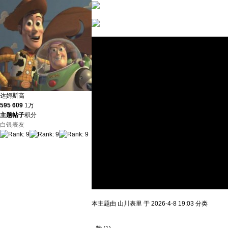
达姆斯高
595
609
1万
主题
帖子
积分
白银表友
本主题由 山川表里 于 2026-4-8 19:03 分类