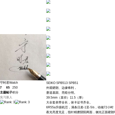
守时君Watch
SEIKO SPB513 SPB51
7
65
250
​外观硬朗、边缘锋利，
主题
帖子
积分
赛道基因、亮暗分明。
实习新人
​39.5mm（直径）11.5（厚）
大全套​表带全长，保卡证书齐全。
​6R55a升级机芯，满条日差-1至-5/s，动储7
夜光亮度充足，指针精磨阴阳两面，侧光正面硬朗