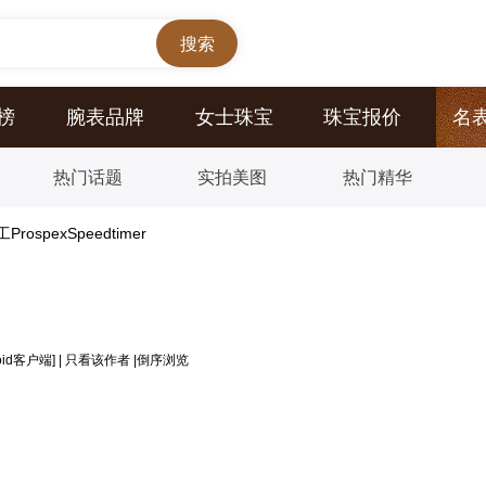
榜
腕表品牌
女士珠宝
珠宝报价
名
热门话题
实拍美图
热门精华
spexSpeedtimer
oid客户端]
|
只看该作者
|
倒序浏览