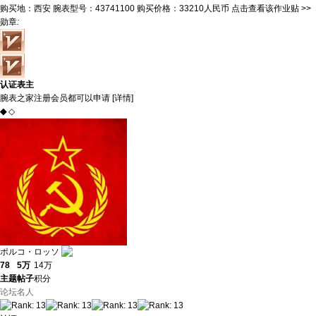
购买地：
西安
腕表型号：
43741100
购买价格：
33210人民币
点击查看该作业贴 >>
勋章
:
认证表主
腕表之家注册会员都可以申请 [
详情
]
◆
◇
ポルコ・ロッソ
78
5万
14万
主题
帖子
积分
论坛名人