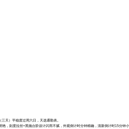
2小时（三天）平稳度过周六日，天选通勤表。
明艳，刻度拉丝+黑抛台阶设计闪而不腻，外观倒计时分钟精确，清新倒计时15分钟