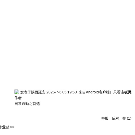
发表于陕西延安 2026-7-6 05:19:50
[来自Android客户端]
|
只看该
板凳
作者
日常通勤之首选
举报
反对
赞
(
1
)
业贴 >>