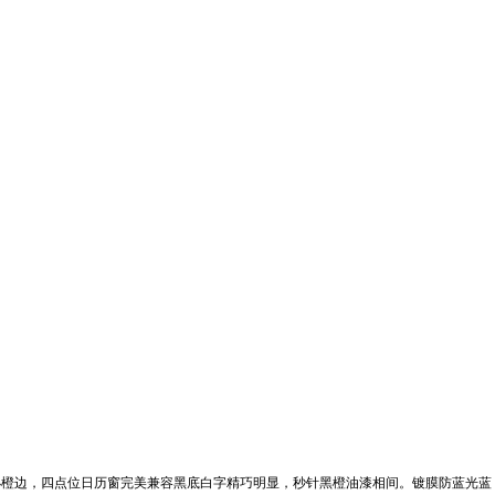
小橙边，四点位日历窗完美兼容黑底白字精巧明显，秒针黑橙油漆相间。镀膜防蓝光蓝