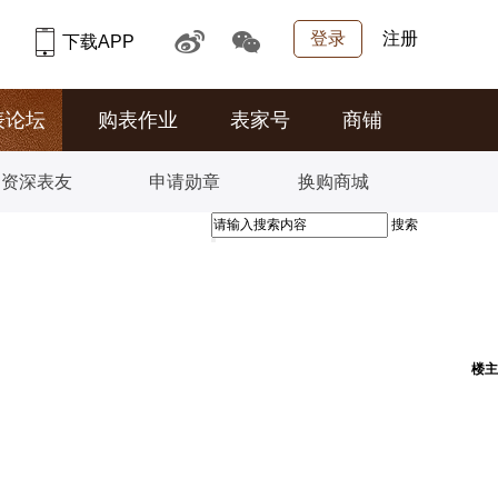
登录
注册
下载APP
表论坛
购表作业
表家号
商铺
资深表友
申请勋章
换购商城
搜索
楼主