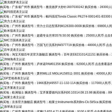
购买地：
广东省广州市
腕表型号：
雅克德罗大秒针J007030242
购买价格：
28300
购买地：
广东省广州市
腕表型号：
帕玛强尼Tonda Classic Pfc274-0001401-B3300
购买地：
广州市
腕表型号：
劳力士日志型系列M126300-0008
购买价格：
69800人
购买地：
广州市
腕表型号：
超霸专业月球3576.50.00
购买价格：
25000人民币
点击
购买地：
广州市
腕表型号：
万国飞行员系列IW377719
购买价格：
48000人民币
点击
购买地：
淘宝天猫百年灵官方旗舰店
腕表型号：
百年灵E823101A111S1
购买价格：
购买地：
广州市
腕表型号：
庐米诺PAM01356
购买价格：
62000人民币
点击查看该作
购买地：
广州市
腕表型号：
萧邦MILLE MIGLIA158511-3001
购买价格：
40000人民
购买地：
广州市
腕表型号：
1966系列49557-11-132-11A
购买价格：
117000人民币
购买地：
欧洲瑞士
腕表型号：
宝齐莱爱德玛尔系列00.10314.08.15.98
购买价格：
8
购买地：
京东官方旗舰店
腕表型号：
柏莱士Instruments系列Brs-Ck-St/Sca
购买价格
购买地：
广州市
腕表型号：
优雅L5.655.4.71.6
购买价格：
9100人民币
点击查看该作业