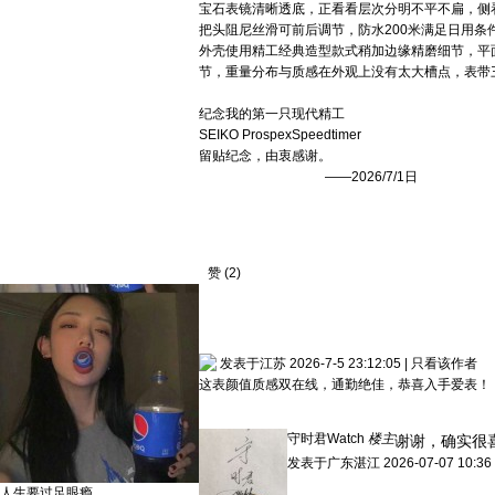
宝石表镜清晰透底，正看看层次分明不平不扁，侧
把头阻尼丝滑可前后调节，防水200米满足日用条
外壳使用精工经典造型款式稍加边缘精磨细节，平
节，重量分布与质感在外观上没有太大槽点，表带
​纪念我的第一只现代精工
SEIKO ProspexSpeedtimer
留贴纪念，由衷感谢。
——2026/7/1日
赞
(
2
)
发表于江苏 2026-7-5 23:12:05
|
只看该作者
这表颜值质感双在线，通勤绝佳，恭喜入手爱表！
守时君Watch
楼主
谢谢，确实很
发表于
广东湛江
2026-07-07 10:36
人生要过足眼瘾