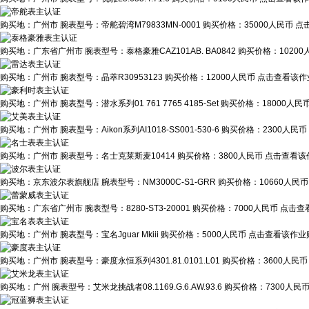
购买地：
广州市
腕表型号：
帝舵碧湾M79833MN-0001
购买价格：
35000人民币
点
购买地：
广东省广州市
腕表型号：
泰格豪雅CAZ101AB. BA0842
购买价格：
1020
购买地：
广州市
腕表型号：
晶萃R30953123
购买价格：
12000人民币
点击查看该作业
购买地：
广州市
腕表型号：
潜水系列01 761 7765 4185-Set
购买价格：
18000人民
购买地：
广州市
腕表型号：
Aikon系列AI1018-SS001-530-6
购买价格：
2300人民币
购买地：
广州市
腕表型号：
名士克莱斯麦10414
购买价格：
3800人民币
点击查看该作
购买地：
京东波尔表旗舰店
腕表型号：
NM3000C-S1-GRR
购买价格：
10660人民币
购买地：
广东省广州市
腕表型号：
8280-ST3-20001
购买价格：
7000人民币
点击查看
购买地：
广州市
腕表型号：
宝名Jguar Mkiii
购买价格：
5000人民币
点击查看该作业贴
购买地：
广州市
腕表型号：
豪度永恒系列4301.81.0101.L01
购买价格：
3600人民币
购买地：
广州
腕表型号：
艾米龙挑战者08.1169.G.6.AW.93.6
购买价格：
7300人民