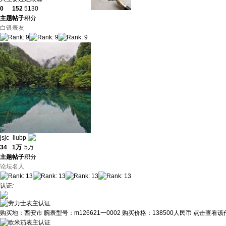
0
152
5130
主题
帖子
积分
白银表友
jsjc_liubp
34
1万
5万
主题
帖子
积分
论坛名人
认证
:
购买地：
西安市
腕表型号：
m126621一0002
购买价格：
138500人民币
点击查看该作