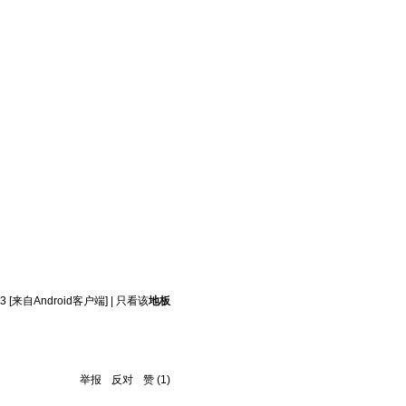
3
[来自Android客户端]
|
只看该
地板
举报
反对
赞
(
1
)