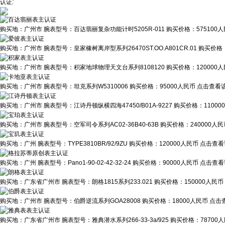
认证
:
购买地：
广州市
腕表型号：
百达翡丽复杂功能计时5205R-011
购买价格：
575100
购买地：
广州市
腕表型号：
皇家橡树离岸型系列26470ST.OO.A801CR.01
购买价格
购买地：
广州市
腕表型号：
积家地球物理天文台系列8108120
购买价格：
120000
购买地：
广州市
腕表型号：
坦克系列W5310006
购买价格：
95000人民币
点击查看该
购买地：
广州市
腕表型号：
江诗丹顿纵横四海47450/B01A-9227
购买价格：
1100
购买地：
广州市
腕表型号：
空军司令系列AC02-36B40-63B
购买价格：
240000人
购买地：
广州
腕表型号：
TYPE3810BR/92/9ZU
购买价格：
120000人民币
点击查看
购买地：
广州
腕表型号：
Pano1-90-02-42-32-24
购买价格：
90000人民币
点击查看
购买地：
广东省广州市
腕表型号：
朗格1815系列233.021
购买价格：
150000人民币
购买地：
广州市
腕表型号：
伯爵逆流系列GOA28008
购买价格：
18000人民币
点击查
购买地：
广东省广州市
腕表型号：
雅典潜水系列266-33-3a/925
购买价格：
78700