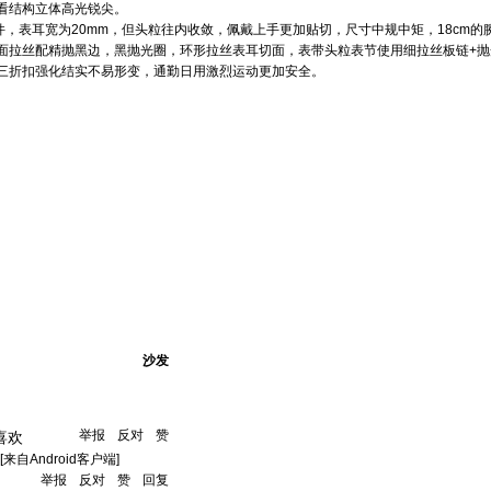
看结构立体高光锐尖。
件，表耳宽为20mm，但头粒往内收敛，佩戴上手更加贴切，尺寸中规中矩，18cm
面拉丝配精抛黑边，黑抛光圈，环形拉丝表耳切面，表带头粒表节使用细拉丝板链+抛
三折扣强化结实不易形变，通勤日用激烈运动更加安全。
沙发
举报
反对
赞
喜欢
[来自Android客户端]
举报
反对
赞
回复