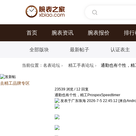
首页
腕表资讯
腕表报价
排行
全部版块
最新帖子
认证表主
当前位置：
名表论坛
›
精工手表论坛
›
通勤也有个性，精工Pro
去精工品牌专区
23539
浏览
/
12
回复
通勤也有个性，精工ProspexSpeedtimer
发表于广东珠海 2026-7-5 22:45:12
[来自Andr