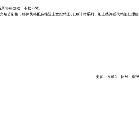
的腕周轻松驾驭，不松不紧。
光短节衔接，整体风格配色接近上世纪精工6139计时系列，加上些许近代精细处理细
更多
收藏
1
反对
举报