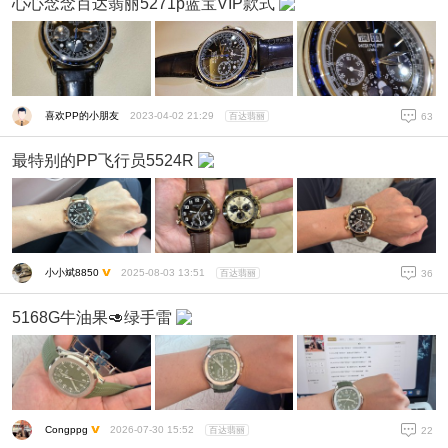
心心念念百达翡丽5271p蓝宝VIP款式
喜欢PP的小朋友
2023-04-02 21:29
百达翡丽
63
最特别的PP飞行员5524R
小小斌8850
2025-08-03 13:51
百达翡丽
36
5168G牛油果🥑绿手雷
Congppg
2026-07-30 15:52
百达翡丽
22