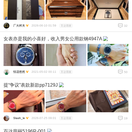
厂火村夫
2026-06-10 01:59
百达翡丽
32
女表亦是我的小喜好，收入男女公用款钢4947A
恬适悠然
2021-05-02 00:11
百达翡丽
50
提“争议”表款新款pp7129J
Slash_le
2026-07-25 09:01
百达翡丽
19
百达翡丽5196R-001