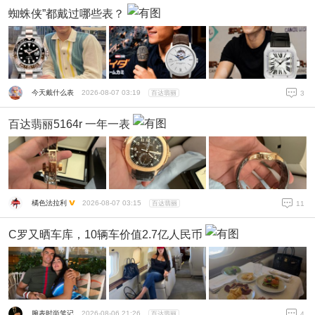
蜘蛛侠”都戴过哪些表？
今天戴什么表
2026-08-07 03:19
百达翡丽
3
百达翡丽5164r 一年一表
橘色法拉利
2026-08-07 03:15
百达翡丽
11
C罗又晒车库，10辆车价值2.7亿人民币
腕表时尚笔记
2026-08-06 21:26
百达翡丽
4